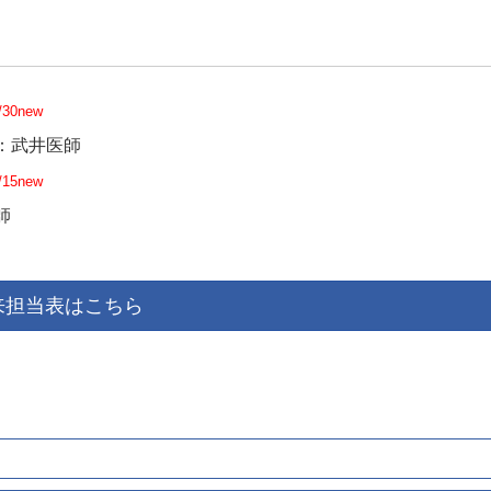
/30new
：武井医師
/15new
師
来担当表はこちら