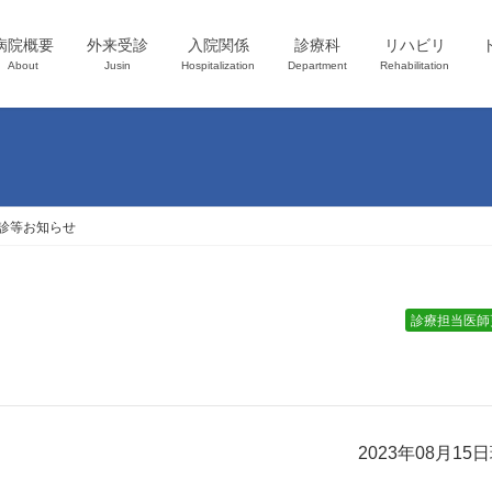
病院概要
外来受診
入院関係
診療科
リハビリ
About
Jusin
Hospitalization
Department
Rehabilitation
診等お知らせ
診療担当医師
2023年08月15