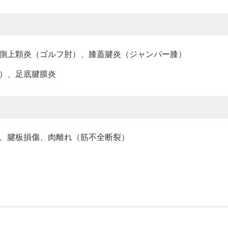
側上顆炎（ゴルフ肘）、膝蓋腱炎（ジャンパー膝）
）、足底腱膜炎
、腱板損傷、肉離れ（筋不全断裂）