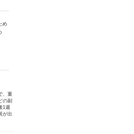
ため
の
で、重
どの副
後1週
斑が出