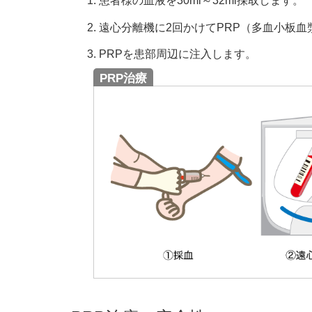
患者様の血液を30ml～32ml採取します。
遠心分離機に2回かけてPRP（多血小板
PRPを患部周辺に注入します。
PRP治療