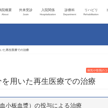
病院概要
外来受診
入院関係
診療科
リハビリ
About
Jusin
Hospitalization
Department
Rehabilitation
用いた再生医療での治療
病気や怪我のコ
分を用いた再生医療での治療
lasma（多血小板血漿）の投与による治療