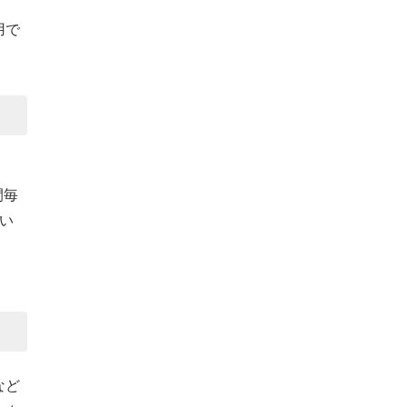
用で
間毎
い
など